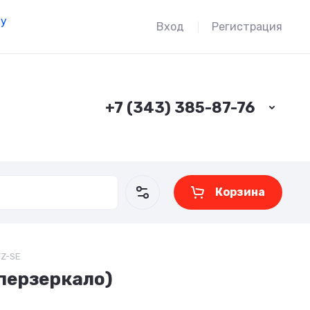
ду
Вход
Регистрация
+7 (343) 385-87-76
Корзина
FZ-SE
перзеркало)