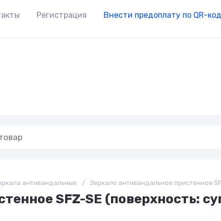
такты
Регистрация
Внести предоплату по QR-ко
еркала антивандальные
/
Зеркало антивандальное пристенное S
тенное SFZ-SE (поверхность: су