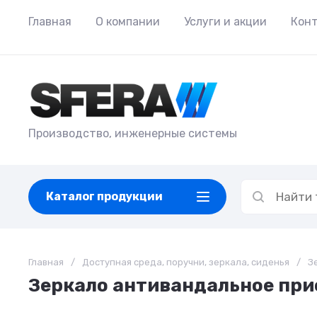
Главная
О компании
Услуги и акции
Кон
Производство, инженерные системы
Каталог продукции
Главная
/
Доступная среда, поручни, зеркала, сиденья
/
З
Зеркало антивандальное прис