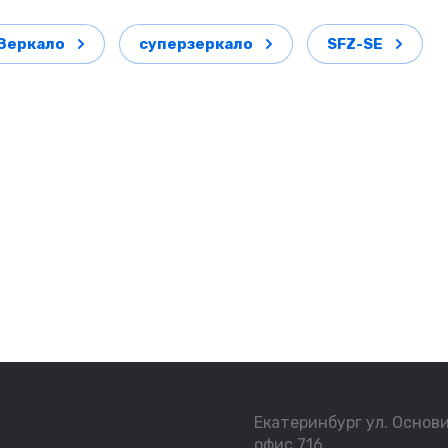
Зеркало
суперзеркало
SFZ-SE
Екатеринбург ул. Основи
офис 716